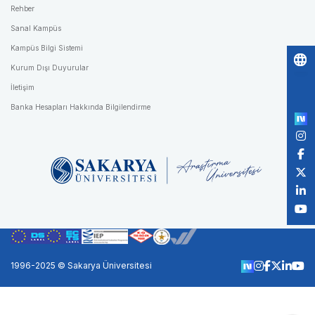
Rehber
Sanal Kampüs
Kampüs Bilgi Sistemi
Kurum Dışı Duyurular
Po
İletişim
by
Banka Hesapları Hakkında Bilgilendirme
1996-2025 © Sakarya Üniversitesi