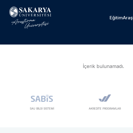
Eğitim
Araş
İçerik bulunamadı.
SAU BİLGİ SİSTEMİ
AKREDİTE PROGRAMLAR