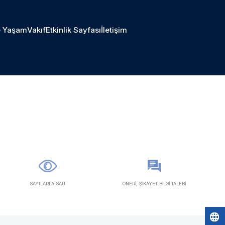
 Yaşam
Vakıf
Etkinlik Sayfası
İletişim
SAYILARLA SAU
ÖNERİ, ŞİKAYET BİLGİ TALEBİ