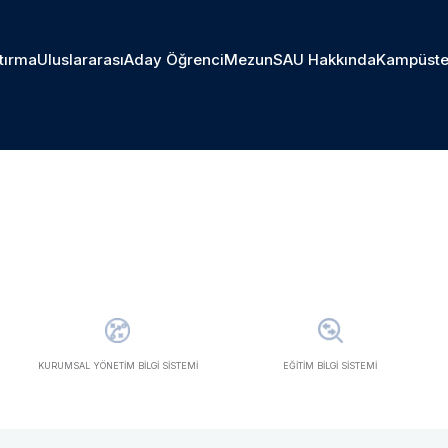
tırma
Uluslararası
Aday Öğrenci
Mezun
SAU Hakkında
Kampüste
KURUMSAL YÖNETİM BİLGİ SİSTEMİ
EĞİTİM BİLGİ SİSTEMİ