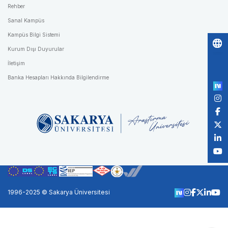
Rehber
Sanal Kampüs
Kampüs Bilgi Sistemi
Kurum Dışı Duyurular
Po
İletişim
by
Banka Hesapları Hakkında Bilgilendirme
1996-2025 © Sakarya Üniversitesi