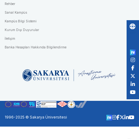
Rehber
Sanal Kampüs
Kampüs Bilgi Sistemi
Kurum Dışı Duyurular
Po
İletişim
by
Banka Hesapları Hakkında Bilgilendirme
1996-2025 © Sakarya Üniversitesi