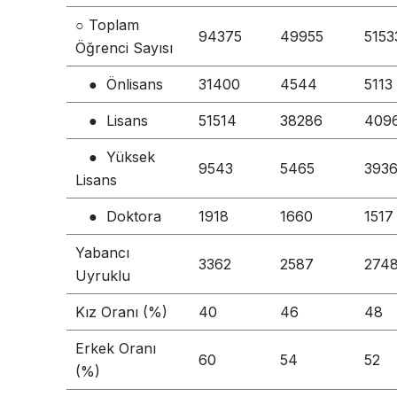
○ Toplam
94375
49955
5153
Öğrenci Sayısı
● Önlisans
31400
4544
5113
● Lisans
51514
38286
409
● Yüksek
9543
5465
393
Lisans
● Doktora
1918
1660
1517
Yabancı
3362
2587
274
Uyruklu
Kız Oranı (%)
40
46
48
Erkek Oranı
60
54
52
(%)