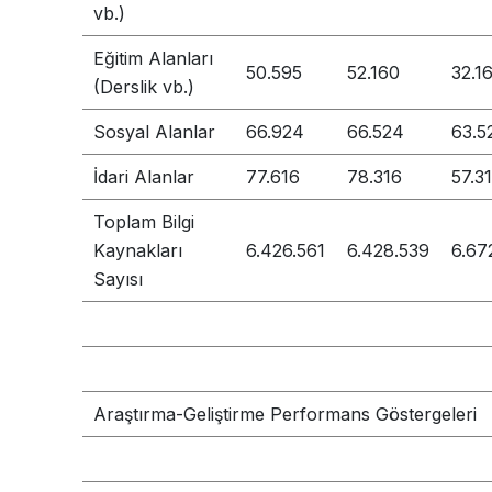
vb.)
Eğitim Alanları
50.595
52.160
32.1
(Derslik vb.)
Sosyal Alanlar
66.924
66.524
63.5
İdari Alanlar
77.616
78.316
57.3
Toplam Bilgi
Kaynakları
6.426.561
6.428.539
6.67
Sayısı
Araştırma-Geliştirme Performans Göstergeleri