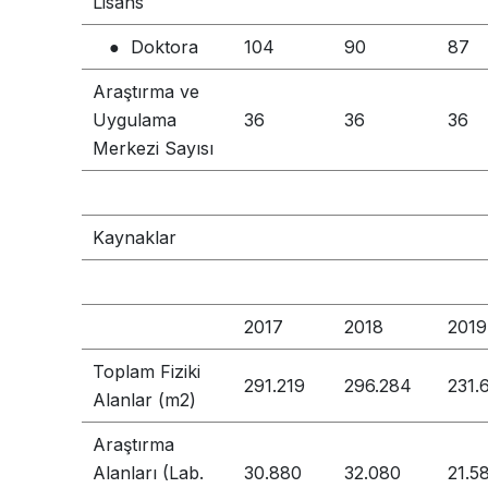
Lisans
● Doktora
104
90
87
Araştırma ve
Uygulama
36
36
36
Merkezi Sayısı
Kaynaklar
2017
2018
2019
Toplam Fiziki
291.219
296.284
231.
Alanlar (m2)
Araştırma
Alanları (Lab.
30.880
32.080
21.5