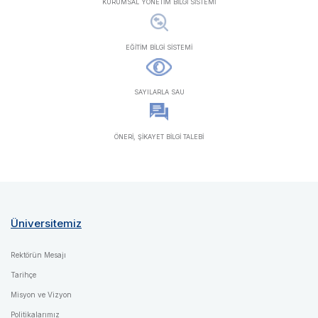
KURUMSAL YÖNETİM BİLGİ SİSTEMİ
EĞİTİM BİLGİ SİSTEMİ
SAYILARLA SAU
ÖNERİ, ŞİKAYET BİLGİ TALEBİ
Üniversitemiz
Rektörün Mesajı
Tarihçe
Misyon ve Vizyon
Politikalarımız