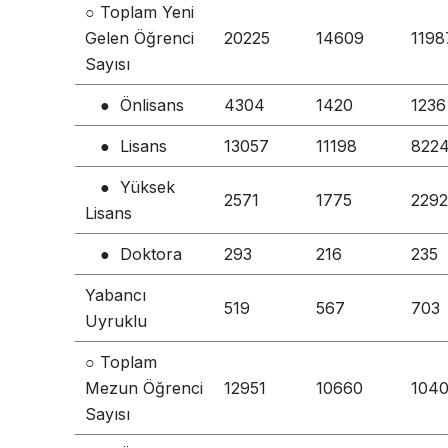
○ Toplam Yeni
Gelen Öğrenci
20225
14609
1198
Sayısı
● Önlisans
4304
1420
1236
● Lisans
13057
11198
822
● Yüksek
2571
1775
2292
Lisans
● Doktora
293
216
235
Yabancı
519
567
703
Uyruklu
○ Toplam
Mezun Öğrenci
12951
10660
104
Sayısı