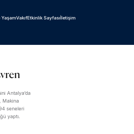
 Yaşam
Vakıf
Etkinlik Sayfası
İletişim
Evren
ini Antalya’da
i, Makina
94 seneleri
ğü yaptı.