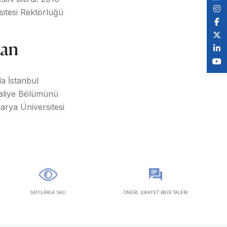
sitesi Rektörlüğü
şan
da İstanbul
 Maliye Bölümünü
karya Üniversitesi
SAYILARLA SAU
ÖNERİ, ŞİKAYET BİLGİ TALEBİ