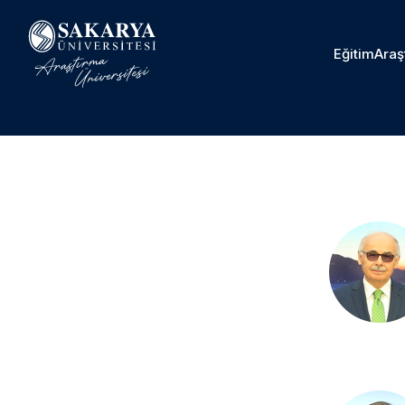
Eğitim
Araş