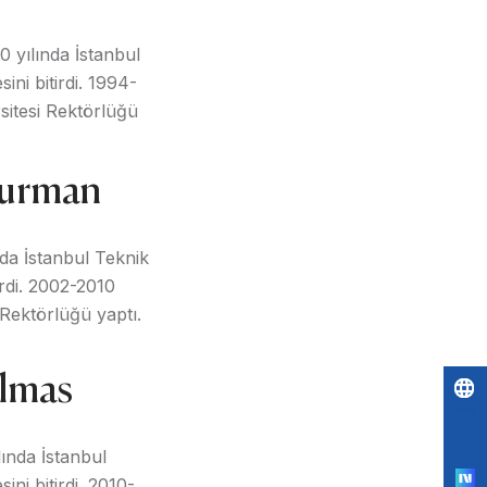
 yılında İstanbul
ini bitirdi. 1994-
sitesi Rektörlüğü
Durman
nda İstanbul Teknik
irdi. 2002-2010
 Rektörlüğü yaptı.
Elmas
Po
by
ında İstanbul
ini bitirdi. 2010-