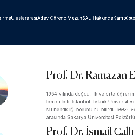
tırma
Uluslararası
Aday Öğrenci
Mezun
SAU Hakkında
Kampüste
Prof. Dr. Ramazan 
1954 yılında doğdu. İlk ve orta öğrenim
tamamladı. İstanbul Teknik Üniversites
Mühendisliği bölümünü bitirdi. 1992-19
arasında Sakarya Üniversitesi Rektörlü
Prof. Dr. İsmail Çallı