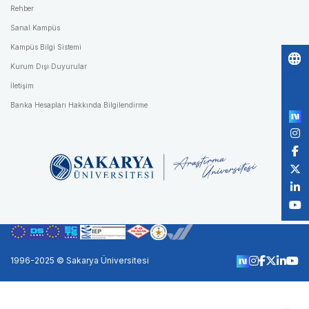
Rehber
Sanal Kampüs
Kampüs Bilgi Sistemi
Kurum Dışı Duyurular
Po
İletişim
by
Banka Hesapları Hakkında Bilgilendirme
1996-2025 © Sakarya Üniversitesi