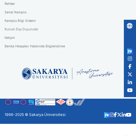
Rehber
Sanal Kampüs
Kampüs Bilgi Sistemi
Kurum Dışı Duyurular
Po
İletişim
by
Banka Hesapları Hakkında Bilgilendirme
1996-2025 © Sakarya Üniversitesi