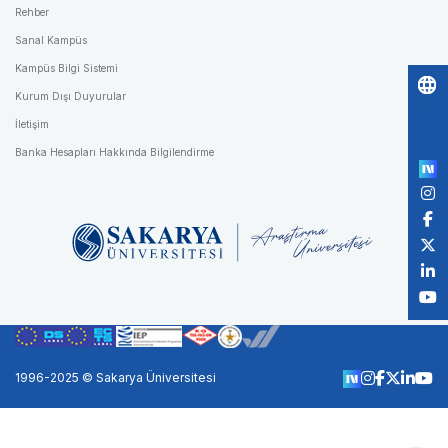
Rehber
Sanal Kampüs
Kampüs Bilgi Sistemi
Kurum Dışı Duyurular
Po
İletişim
by
Banka Hesapları Hakkında Bilgilendirme
1996-2025 © Sakarya Üniversitesi