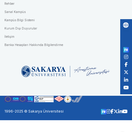
Rehber
Sanal Kampüs
Kampüs Bilgi Sistemi
Kurum Dışı Duyurular
Po
İletişim
by
Banka Hesapları Hakkında Bilgilendirme
1996-2025 © Sakarya Üniversitesi