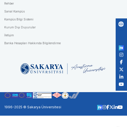
Rehber
Sanal Kampüs
Kampüs Bilgi Sistemi
Kurum Dışı Duyurular
Po
İletişim
by
Banka Hesapları Hakkında Bilgilendirme
1996-2025 © Sakarya Üniversitesi