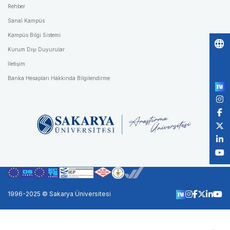
Rehber
Sanal Kampüs
Kampüs Bilgi Sistemi
Kurum Dışı Duyurular
Po
İletişim
by
Banka Hesapları Hakkında Bilgilendirme
1996-2025 © Sakarya Üniversitesi