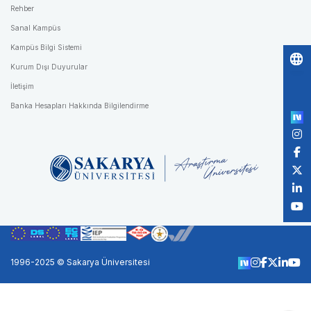
Rehber
Sanal Kampüs
Kampüs Bilgi Sistemi
Kurum Dışı Duyurular
Po
İletişim
by
Banka Hesapları Hakkında Bilgilendirme
1996-2025 © Sakarya Üniversitesi