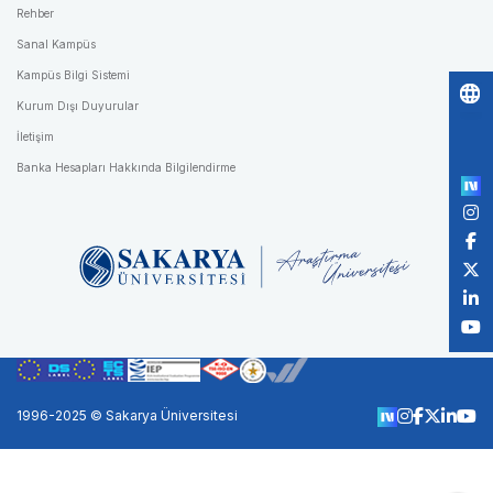
Rehber
Sanal Kampüs
Kampüs Bilgi Sistemi
Kurum Dışı Duyurular
Po
İletişim
by
Banka Hesapları Hakkında Bilgilendirme
1996-2025 © Sakarya Üniversitesi