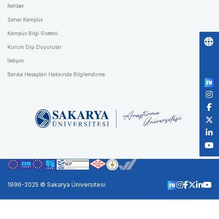
Rehber
Sanal Kampüs
Kampüs Bilgi Sistemi
Kurum Dışı Duyurular
Po
İletişim
by
Banka Hesapları Hakkında Bilgilendirme
1996-2025 © Sakarya Üniversitesi