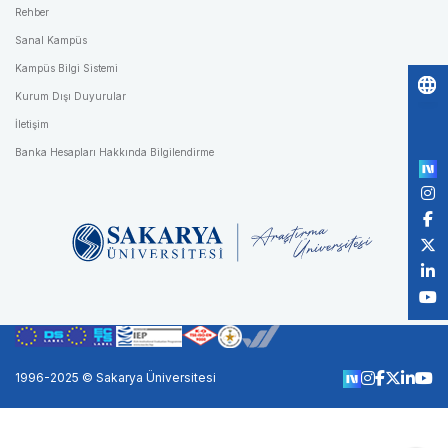
Rehber
Sanal Kampüs
Kampüs Bilgi Sistemi
Kurum Dışı Duyurular
Po
İletişim
by
Banka Hesapları Hakkında Bilgilendirme
1996-2025 © Sakarya Üniversitesi