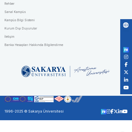
Rehber
Sanal Kampüs
Kampüs Bilgi Sistemi
Kurum Dışı Duyurular
Po
İletişim
by
Banka Hesapları Hakkında Bilgilendirme
1996-2025 © Sakarya Üniversitesi