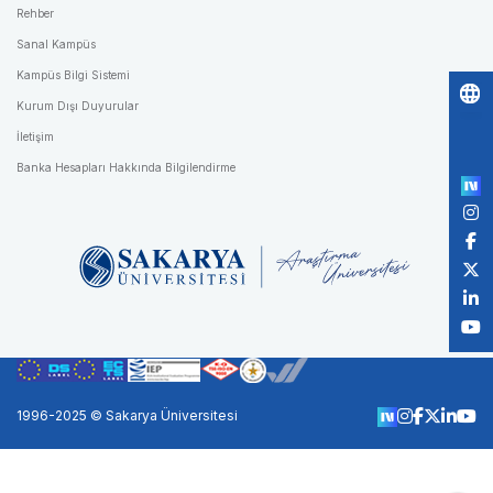
Rehber
Sanal Kampüs
Kampüs Bilgi Sistemi
Kurum Dışı Duyurular
Po
İletişim
by
Banka Hesapları Hakkında Bilgilendirme
1996-2025 © Sakarya Üniversitesi