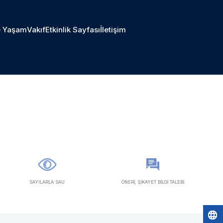
 Yaşam
Vakıf
Etkinlik Sayfası
İletişim
SAYILARLA SAU
ÖNERİ, ŞİKAYET BİLGİ TALEBİ