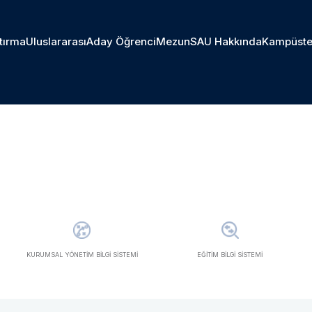
tırma
Uluslararası
Aday Öğrenci
Mezun
SAU Hakkında
Kampüste
KURUMSAL YÖNETİM BİLGİ SİSTEMİ
EĞİTİM BİLGİ SİSTEMİ