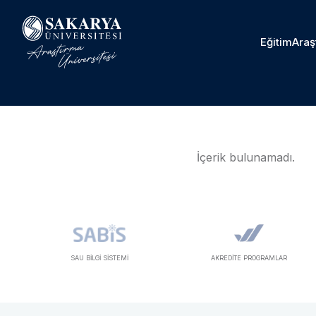
Eğitim
Araş
İçerik bulunamadı.
SAU BİLGİ SİSTEMİ
AKREDİTE PROGRAMLAR