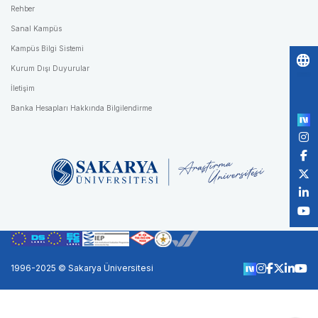
Rehber
Sanal Kampüs
Kampüs Bilgi Sistemi
Kurum Dışı Duyurular
Po
İletişim
by
Banka Hesapları Hakkında Bilgilendirme
1996-2025 © Sakarya Üniversitesi