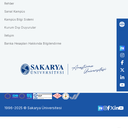
Rehber
Sanal Kampüs
Kampüs Bilgi Sistemi
Kurum Dışı Duyurular
Po
İletişim
by
Banka Hesapları Hakkında Bilgilendirme
1996-2025 © Sakarya Üniversitesi