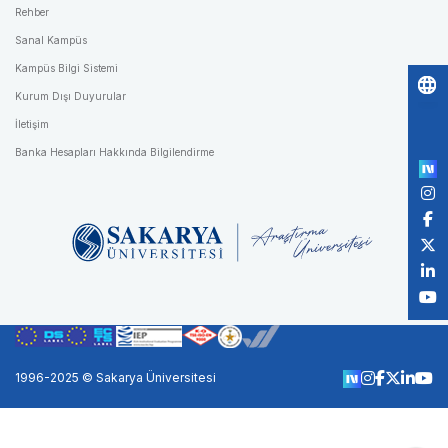
Rehber
Sanal Kampüs
Kampüs Bilgi Sistemi
Kurum Dışı Duyurular
Po
İletişim
by
Banka Hesapları Hakkında Bilgilendirme
1996-2025 © Sakarya Üniversitesi