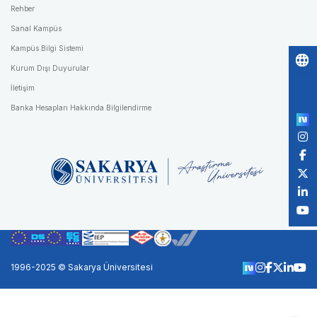
Rehber
Sanal Kampüs
Kampüs Bilgi Sistemi
Kurum Dışı Duyurular
Po
İletişim
by
Banka Hesapları Hakkında Bilgilendirme
1996-2025 © Sakarya Üniversitesi