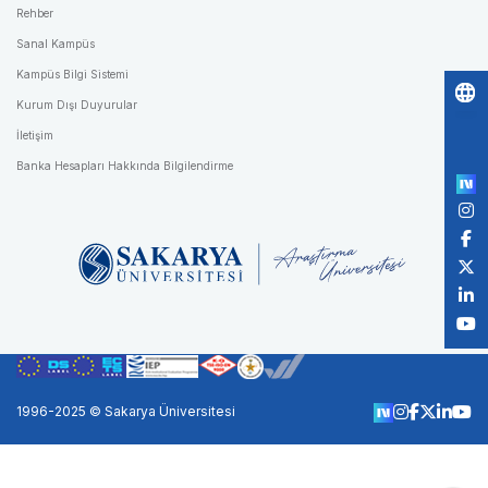
Rehber
Sanal Kampüs
Kampüs Bilgi Sistemi
Kurum Dışı Duyurular
Po
İletişim
by
Banka Hesapları Hakkında Bilgilendirme
1996-2025 © Sakarya Üniversitesi